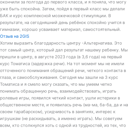
окончили за полгода до первого класса, и я поняла, что могу
уже быть спокойна. Затем, пойдя в первый класс мы делали
БАК и курс комплексной мозжечковой стимуляции. В
результате, на сегодняшний день ребёнок спокойно учится в
гимназии, хорошо усваивает материал, самостоятельный.
Отзыв на 2GIS
Хотим выразить благодарность центру -Альтернатива. Это
тот самый центр, который дал результат нашему ребенку. Мы
пришли в центр, в августе 2023 года (в 3,6 года) на первый
курс Томатиса (задержка речи). На тот момент мы не имели
отточенного понимания обращений речи, четкого контакта в
глаза, и самообслуживания. Сегодня мы зашли на 3 курс
Томатиса и я смело могу сказать, что мы умеем четко
понимать обращенную речь, взаимодействовать, играть
ролевые игры, появился четкий контакт, ушли истерики в
общественном месте, и появилась речь (ма-ма, ба-ба, да и на
своем тарабарском), усидчивость в занятиях, интерес к
игрушкам (не раскидывать, а именно играть). Мы советуем
всем, кто столкнулся хоть с одной из трудностей, из тех, что