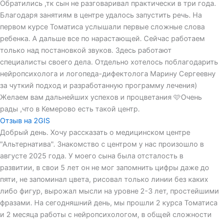
Обратились ,тк сын не разговаривал практически в три года.
Благодаря занятиям в центре удалось запустить речь. На
первом курсе Томатиса услышали первые сложные слова
ребенка. А дальше все по нарастающей. Сейчас работаем
только над постановкой звуков. Здесь работают
специалисты своего дела. Отдельно хотелось поблагодарить
нейропсихолога и логопеда-дифектолога Марину Сергеевну
за чуткий подход и разработанную программу лечения)
Желаем вам дальнейших успехов и процветания 🩷Очень
рады ,что в Кемерово есть такой центр.
Отзыв на 2GIS
Добрый день. Хочу рассказать о медицинском центре
"Альтернатива". Знакомство с центром у нас произошло в
августе 2025 года. У моего сына была отсталость в
развитии, в свои 5 лет он не мог запомнить цифры даже до
пяти, не запоминал цвета, рисовал только линии без каких
либо фигур, вырожал мысли на уровне 2-3 лет, простейшими
фразами. На сегодняшний день, мы прошли 2 курса Томатиса
и 2 месяца работы с нейропсихологом, в общей сложности