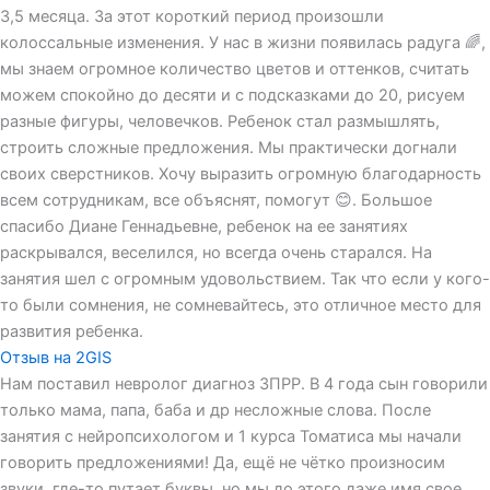
3,5 месяца. За этот короткий период произошли
колоссальные изменения. У нас в жизни появилась радуга 🌈,
мы знаем огромное количество цветов и оттенков, считать
можем спокойно до десяти и с подсказками до 20, рисуем
разные фигуры, человечков. Ребенок стал размышлять,
строить сложные предложения. Мы практически догнали
своих сверстников. Хочу выразить огромную благодарность
всем сотрудникам, все объяснят, помогут 😊. Большое
спасибо Диане Геннадьевне, ребенок на ее занятиях
раскрывался, веселился, но всегда очень старался. На
занятия шел с огромным удовольствием. Так что если у кого-
то были сомнения, не сомневайтесь, это отличное место для
развития ребенка.
Отзыв на 2GIS
Нам поставил невролог диагноз ЗПРР. В 4 года сын говорили
только мама, папа, баба и др несложные слова. После
занятия с нейропсихологом и 1 курса Томатиса мы начали
говорить предложениями! Да, ещё не чётко произносим
звуки, где-то путает буквы, но мы до этого даже имя свое